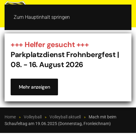
MENÜ
Zum Hauptinhalt springen
+++ Helfer gesucht +++
Parkplatzdienst Frohnbergfest |
08. - 16. August 2026
Mehr anzeigen
Home
Volleyball
Volleyball aktuell
Mach mit beim
Schaufeltag am 19.06.2025 (Donnerstag, Fronleichnam)