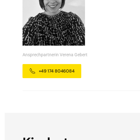
Ansprechpartnerin Verena Gebert
+49 174 8046084