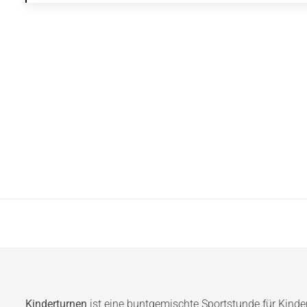
Kinderturnen
ist eine buntgemischte Sportstunde für Kinder