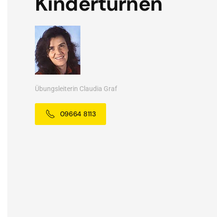
Kinderturnen
Übungsleiterin Claudia Graf
09664 8113