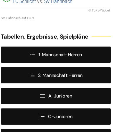
FC Schlicht
vs.
SV Hahnbach
© FuPa-Widget
SV Hahnbach auf FuPa
Tabellen, Ergebnisse, Spielpläne
1. Mannschaft Herren
2. Mannschaft Herren
A-Junioren
C-Junioren