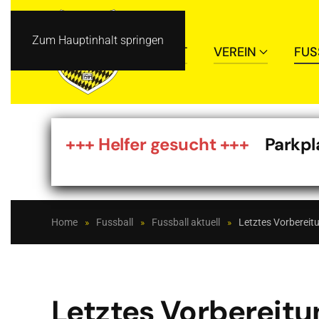
Zum Hauptinhalt springen
START
VEREIN
FUS
+++ Helfer gesucht +++
Parkplat
Home
Fussball
Fussball aktuell
Letztes Vorbereit
Letztes Vorbereitu