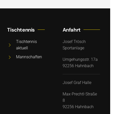
Tischtennis
Anfahrt
Tischtennis
Josef Trösch
aktuell
Sportanlage
Mannschaften
Umgehungsstr. 17a
92256 Hahnbach
Josef Graf Halle
Max-Prechtl-Straße
8
92256 Hahnbach