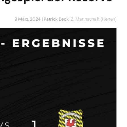
9 März, 2024
| Patrick Beck |
2. Mannschaft (Herren)