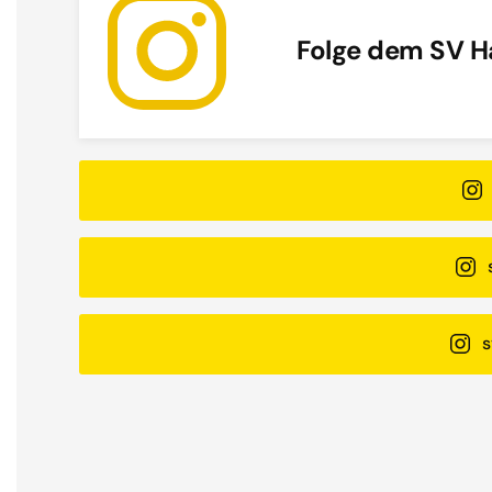
Folge dem SV H
s