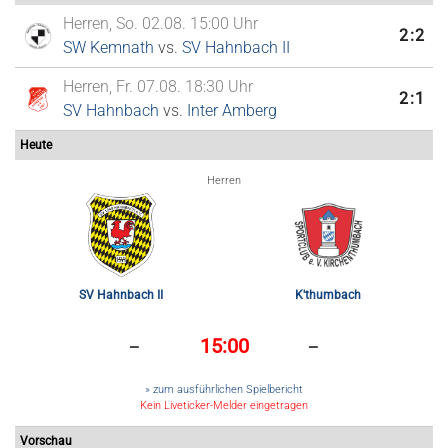
Herren, So. 02.08. 15:00 Uhr
2:2
SW Kemnath
vs.
SV Hahnbach II
Herren, Fr. 07.08. 18:30 Uhr
2:1
SV Hahnbach
vs.
Inter Amberg
Heute
Herren
SV Hahnbach II
K'thumbach
-
-
15:00
» zum ausführlichen Spielbericht
Kein Liveticker-Melder eingetragen
Vorschau